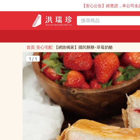
【安心公告】經查證，本公司全品項與上游供應商均未
首頁
/
安心宅配
/
【網路獨家】國民酥酥-草莓奶酪
1 / 1