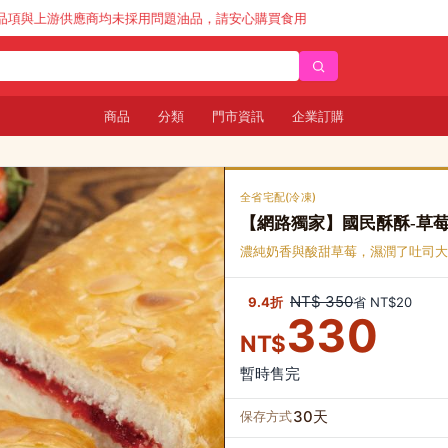
採用問題油品，請安心購買食用
商品
分類
門市資訊
企業訂購
全省宅配(冷凍)
【網路獨家】國民酥酥-草
濃純奶香與酸甜草莓，濕潤了吐司大
NT$ 350
9.4折
省 NT$20
330
NT$
暫時售完
30天
保存方式