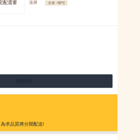
宅配需要
溫層
冷凍 -18°C
暫時售完
為求品質將分開配送!