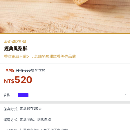
全省宅配(常溫)
經典鳳梨酥
香甜細緻不黏牙，老舖的酸甜鬆香等你品嚐
NT$ 550
9.5折
省 NT$30
520
NT$
›
規格
12入
常溫保存30天
保存方式
常溫宅配、到店自取
運送方式