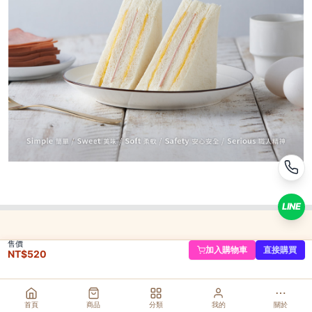
520
NT$
NT$ 550
9.5折
剩 18 件
規格
12入
LINE
數量
−
+
售價
加入購物車
直接購買
NT$
520
庫存 18 件
加入購物車
直接購買
首頁
商品
分類
我的
關於