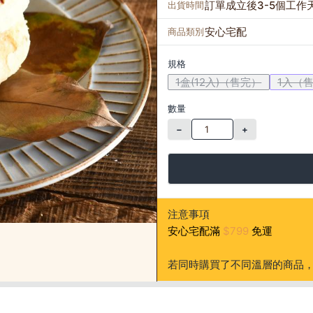
訂單成立後3-5個工作
出貨時間
安心宅配
商品類別
規格
1盒(12入)（售完）
1入（
數量
−
+
注意事項
安心宅配滿
$799
免運
若同時購買了不同溫層的商品，