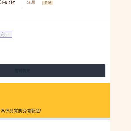
天內出貨
溫層
常溫
售完）
暫時售完
為求品質將分開配送!