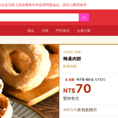
供應商均未採用問題油品，請安心購買食用
商品
分類
門市資訊
企業訂購
台派甜心家族
蜂巢肉餅
蜂巢肉餅
NT$ 80
8.8折
省 NT$10
70
NT$
暫時售完
依包裝標示
保存方式