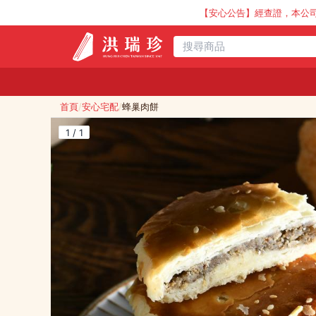
【安心公告】經查證，本公司全品項與上游
首頁
/
安心宅配
/
蜂巢肉餅
1 / 1